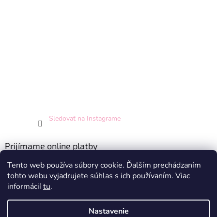
Sledovať na Instagrame
Prijímame online platby
Tento web používa súbory cookie. Ďalším prechádzaním
tohto webu vyjadrujete súhlas s ich používaním. Viac
informácií
tu
.
Nastavenie
Vytvoril Shoptet