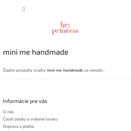
Prejsť
NÁKUP
na
obsah
KOŠÍK
mini me handmade
Žiadne produkty značky
mini me handmade
sa nenašli...
Z
á
p
ä
Informácie pre vás
t
O nás
i
Časté otázky a vrátenie tovaru
e
Doprava a platba