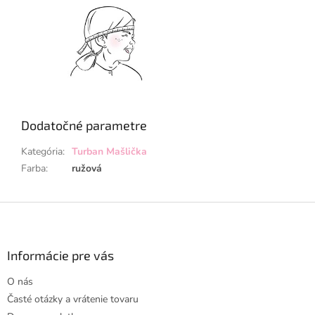
Dodatočné parametre
Kategória
:
Turban Mašlička
Farba
:
ružová
Z
á
p
ä
Informácie pre vás
t
O nás
i
Časté otázky a vrátenie tovaru
e