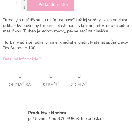
Pridať do košíka
Turbany s mašličkou sú už "must have" každej sezóny. Naša novinka
je klasický bavlnený turban s elastenom, s krásnou efektnou dvojitou
mašličkou. Turban je jednovstvový, pekne sedí na hlavičke.
Turbany sú šité ručne, v malej krajčírskej dielni. Materiál spĺňa
Oeko-
Tex Standard 100.
Detailné informácie
OPÝTAŤ SA
STRÁŽIŤ
ZDIEĽAŤ
Produkty skladom
poštovné už od 3,20 EUR rýchle odoslanie