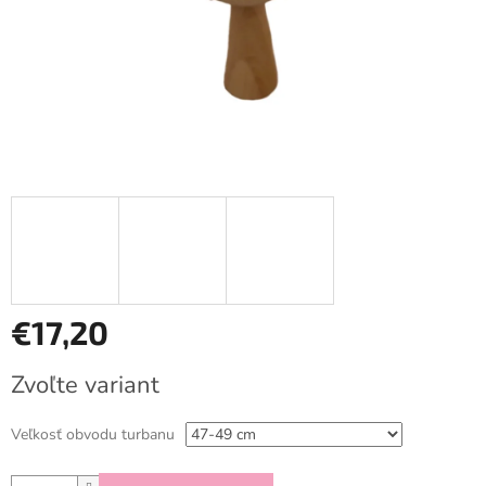
€17,20
Jednotková
Zvoľte variant
cena:
Veľkosť obvodu turbanu