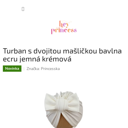
Prejsť
NÁKUP
na
obsah
KOŠÍK
Turban s dvojitou mašličkou bavlna
ecru jemná krémová
Značka:
Princesska
Novinka