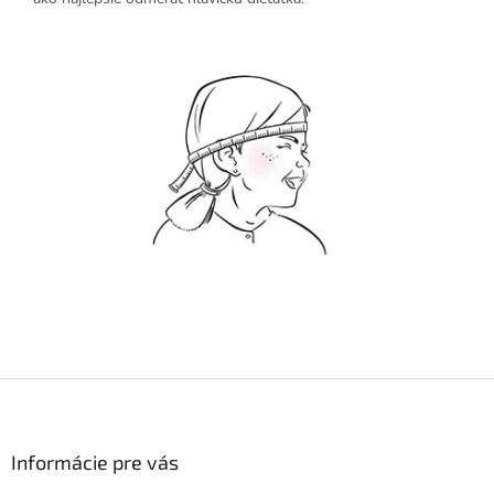
Z
á
p
ä
Informácie pre vás
t