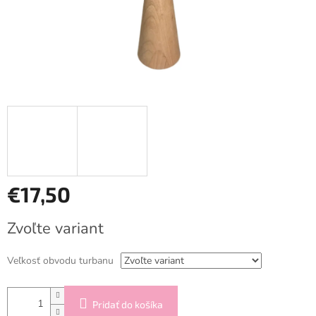
€17,50
Jednotková
Zvoľte variant
cena:
Veľkosť obvodu turbanu
Pridať do košíka