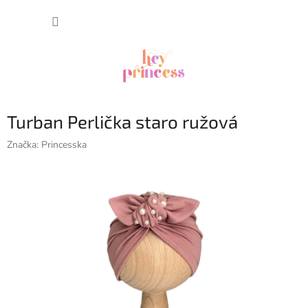
Prejsť
NÁKUP
na
obsah
KOŠÍK
Turban Perlička staro ružová
Značka:
Princesska