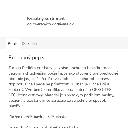
Kvalitný sortiment
od overených dodávateľov
Popis
Diskusia
Podrobný popis
Turban Perlička predstavuje krásnu ochranu hlavičku pred
vetrom a chladnejším počasím. Je ako stvorený pre prechodné
obdobie jar/jeseň. Perličkové zdobenie z neho robí krásny
doplnok aj na špeciálne príležitosti. Turban je ručne šitý a
zdobený. Vyrobený z certifikovaného materiálu OEKO-TEX
100. Jednovrstvový. Materiál je s vysokým podielom bavlny,
spojený s elastanom čo zaručuje že sa pekne prispôsobí
hlavičke.
Zloženie 95% bavlna, 5 % elastan
ako najlepšie odmerať hlavičku dieťatka: