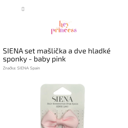
Prejsť
NÁKUP
na
obsah
KOŠÍK
SIENA set mašlička a dve hladké
sponky - baby pink
Značka:
SIENA Spain