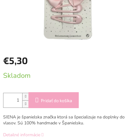
€5,30
Jednotková
Skladom
cena:
Pridať do košíka
SIENA je španielska značka ktorá sa špecializuje na doplnky do
vlasov. Sú 100% handmade v Španielsku.
Detailné informácie