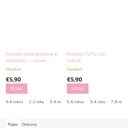
Ponožky Anna dierkové s
Ponožky TUTU Lilli -
mašličkou - ružovo
ružová
marhuľková
Skladom
Skladom
€5,90
€5,90
DETAIL
DETAIL
5-6 rokov
1-2 roky
3-4 roky
5-6 rokov
7-8 rokov
3-4 roky
7-8 roko
Popis
Diskusia