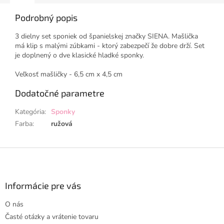
Podrobný popis
3 dielny set sponiek od španielskej značky SIENA. Mašlička
má klip s malými zúbkami - ktorý zabezpečí že dobre drží. Set
je doplnený o dve klasické hladké sponky.
Veľkosť mašličky - 6,5 cm x 4,5 cm
Dodatočné parametre
Kategória
:
Sponky
Farba
:
ružová
Z
á
p
ä
Informácie pre vás
t
O nás
i
Časté otázky a vrátenie tovaru
e