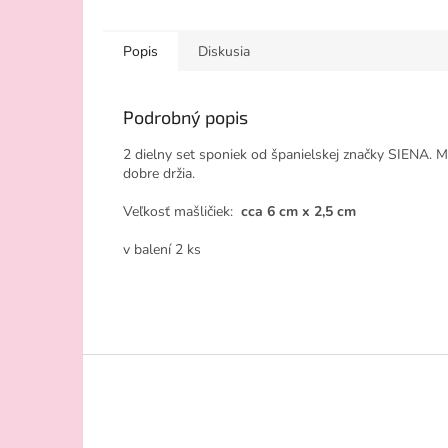
Popis
Diskusia
Podrobný popis
2 dielny set sponiek od španielskej značky SIENA. M
dobre držia.
Veľkosť mašličiek:
cca 6 cm x 2,5 cm
v balení 2 ks
Z
á
p
ä