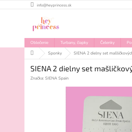
Prejsť
info@heyprincess.sk
na
obsah
Oblečenie
Turbany, čiapky
Čelenky
Po
Domov
Sponky
SIENA 2 dielny set mašličkovýc
SIENA 2 dielny set mašličkov
Značka:
SIENA Spain