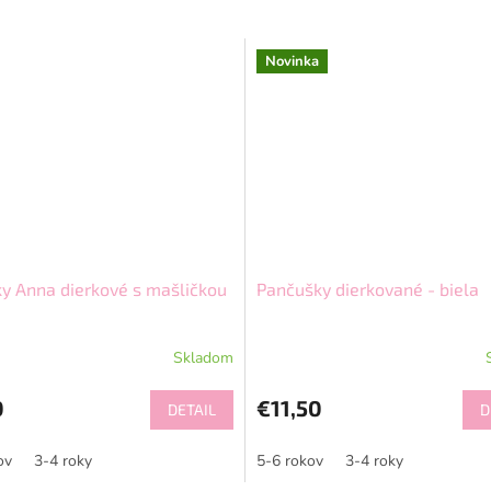
Novinka
y Anna dierkové s mašličkou
Pančušky dierkované - biela
Skladom
0
€11,50
DETAIL
D
ov
3-4 roky
5-6 rokov
3-4 roky