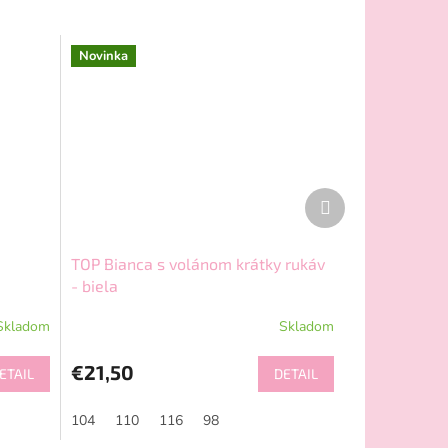
Novinka
Ďalší
produkt
TOP Bianca s volánom krátky rukáv
- biela
Skladom
Skladom
€21,50
ETAIL
DETAIL
104
110
116
98