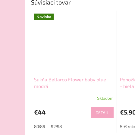
Súvisiaci tovar
Novinka
Sukňa Bellarco Flower baby blue
Ponožk
modrá
- biela
Skladom
€44
€5,9
DETAIL
80/86
92/98
5-6 rok