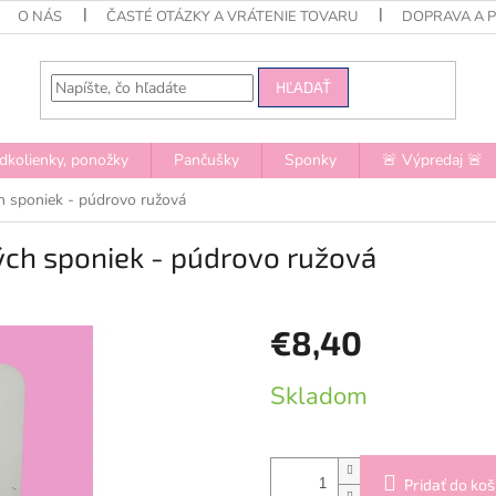
O NÁS
ČASTÉ OTÁZKY A VRÁTENIE TOVARU
DOPRAVA A 
HĽADAŤ
dkolienky, ponožky
Pančušky
Sponky
🚨 Výpredaj 🚨
h sponiek - púdrovo ružová
ých sponiek - púdrovo ružová
€8,40
Jednotková
Skladom
cena:
Pridať do koš