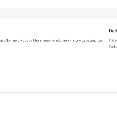
Dod
ašličky majú kovový klip s malými zúbkami - ktorý zabezpečí že
Kate
Farb