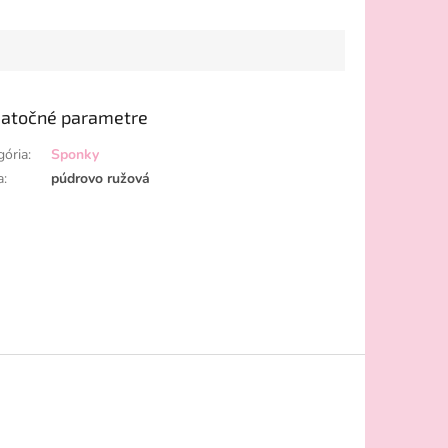
atočné parametre
gória
:
Sponky
a
:
púdrovo ružová