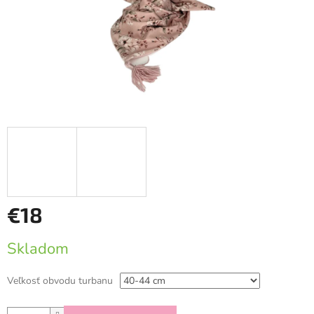
€18
Jednotková
Skladom
cena:
Veľkosť obvodu turbanu