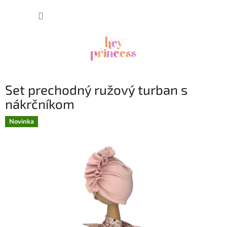
Prejsť
NÁKUP
na
obsah
KOŠÍK
Set prechodný ružový turban s
nákrčníkom
Novinka