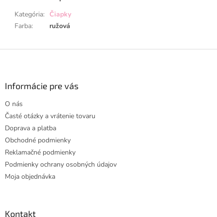
Kategória
:
Čiapky
Farba
:
ružová
Z
á
p
ä
Informácie pre vás
t
O nás
i
Časté otázky a vrátenie tovaru
e
Doprava a platba
Obchodné podmienky
Reklamačné podmienky
Podmienky ochrany osobných údajov
Moja objednávka
Kontakt