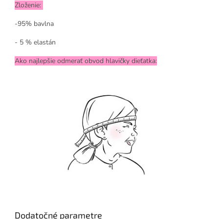
Zloženie:
-95% bavlna
- 5 % elastán
Ako najlepšie odmerať obvod hlavičky dieťatka:
Dodatočné parametre