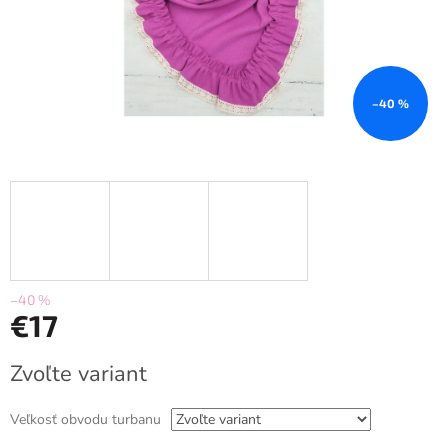
–40 %
–40 %
€17
Jednotková
Zvoľte variant
cena:
Veľkosť obvodu turbanu