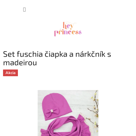
Prejsť
NÁKUP
na
obsah
KOŠÍK
Set fuschia čiapka a nárkčník s
madeirou
Akcia