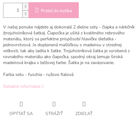
Pridať do košíka
V našej ponuke nájdete aj dokonalé 2 dielne sety - čiapka a nárkčník
(trojuholníková šatka). Čiapočka je ušitá z kvalitného rebrového
materiálu, ktorý sa perfektne prispôsobí hlavičke dieťatka -
jednovrstvová. Je doplenená mašličkou s madeirou v strednej
veľkosti, tak aby ladila k šatke. Trojuholníková šatka je vyrobená z
rovnakého materiálu ako čiapočka, spodný okraj lemuje široká
madeirová krajka v béžovej farbe. Šatka je na zaväzovanie.
Farba setu - fuschia - ružovo fialová
Detailné informácie
OPÝTAŤ SA
STRÁŽIŤ
ZDIEĽAŤ