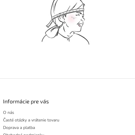
Z
á
p
ä
Informácie pre vás
t
O nás
i
Časté otázky a vrátenie tovaru
e
Doprava a platba