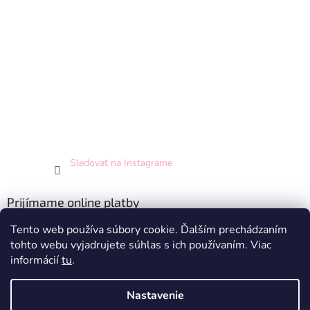
Sledovať na Instagrame
Prijímame online platby
Tento web používa súbory cookie. Ďalším prechádzaním
tohto webu vyjadrujete súhlas s ich používaním. Viac
informácií
tu
.
Nastavenie
Vytvoril Shoptet