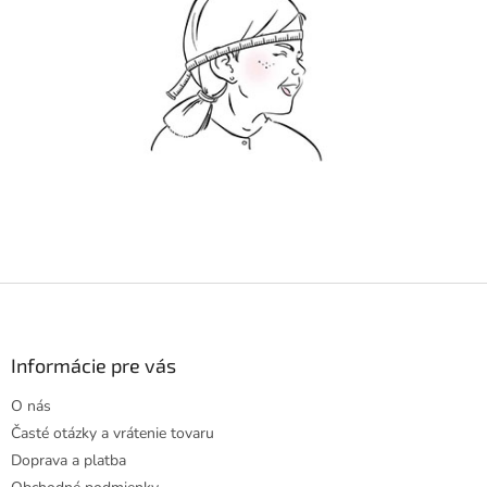
Z
á
p
ä
Informácie pre vás
t
O nás
i
Časté otázky a vrátenie tovaru
e
Doprava a platba