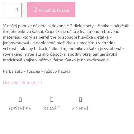
Pridať do košíka
V našej ponuke nájdete aj dokonalé 2 dielne sety - čiapka a nárkčník
(trojuholníková šatka). Čiapočka je ušitá z kvalitného rebrového
materiálu, ktorý sa perfektne prispôsobí hlavičke dieťatka -
jednovrstvová. Je doplenená mašličkou s madeirou v strednej
veľkosti, tak aby ladila k šatke. Trojuholníková šatka je vyrobená z
rovnakého materiálu ako čiapočka, spodný okraj lemuje široká
madeirová krajka v béžovej farbe. Šatka je na zaväzovanie.
Farba setu - fuschia - ružovo fialová
Detailné informácie
OPÝTAŤ SA
STRÁŽIŤ
ZDIEĽAŤ