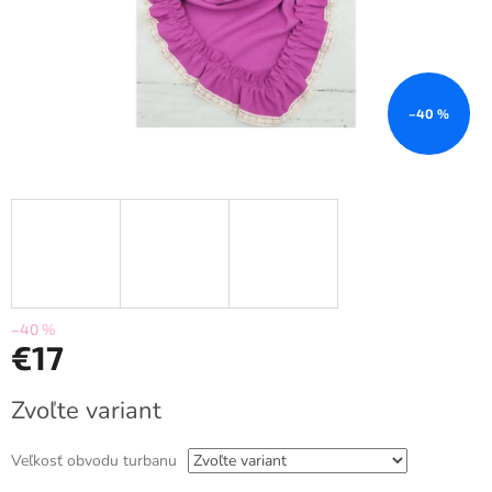
–40 %
–40 %
€17
Jednotková
Zvoľte variant
cena:
Veľkosť obvodu turbanu