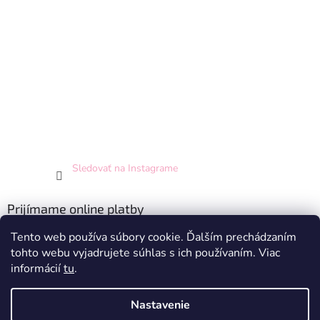
Sledovať na Instagrame
Prijímame online platby
Tento web používa súbory cookie. Ďalším prechádzaním
tohto webu vyjadrujete súhlas s ich používaním. Viac
informácií
tu
.
Nastavenie
Vytvoril Shoptet