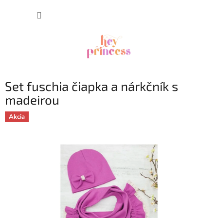
Prejsť
NÁKUP
na
obsah
KOŠÍK
Set fuschia čiapka a nárkčník s
madeirou
Akcia