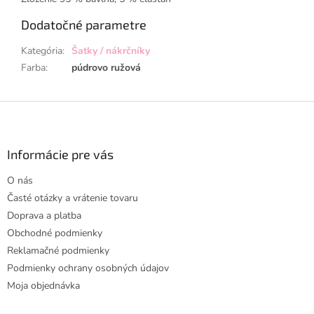
Dodatočné parametre
Kategória
:
Šatky / nákrčníky
Farba
:
púdrovo ružová
Z
á
p
ä
Informácie pre vás
t
O nás
i
Časté otázky a vrátenie tovaru
e
Doprava a platba
Obchodné podmienky
Reklamačné podmienky
Podmienky ochrany osobných údajov
Moja objednávka