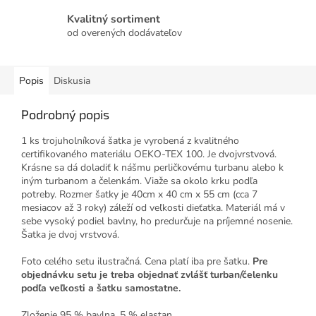
Kvalitný sortiment
od overených dodávateľov
Popis
Diskusia
Podrobný popis
1 ks trojuholníková šatka je vyrobená z kvalitného
certifikovaného materiálu OEKO-TEX 100. Je dvojvrstvová.
Krásne sa dá doladiť k nášmu perličkovému turbanu alebo k
iným turbanom a čelenkám. Viaže sa okolo krku podľa
potreby. Rozmer šatky je 40cm x 40 cm x 55 cm (cca 7
mesiacov až 3 roky) záleží od veľkosti dieťatka. Materiál má v
sebe vysoký podiel bavlny, ho predurčuje na príjemné nosenie.
Šatka je dvoj vrstvová.
Foto celého setu ilustračná. Cena platí iba pre šatku.
Pre
objednávku setu je treba objednať zvlášť turban/čelenku
podľa veľkosti a šatku samostatne.
Zloženie 95 % bavlna, 5 % elastan