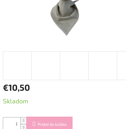
€10,50
Jednotková
Skladom
cena:
Pridať do košíka