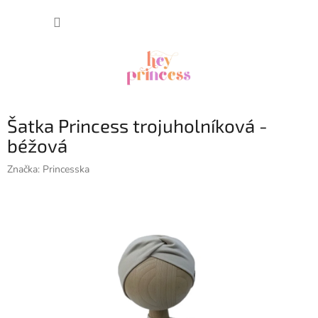
Prejsť
NÁKUP
na
obsah
KOŠÍK
Šatka Princess trojuholníková -
béžová
Značka:
Princesska