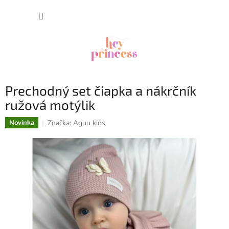
Prejsť
NÁKUP
na
obsah
KOŠÍK
Prechodný set čiapka a nákrčník
ružová motýlik
Značka:
Aguu kids
Novinka