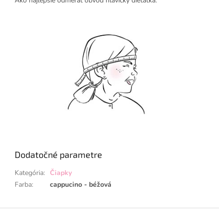
Ako najlepšie odmerať obvod hlavičky dieťatka:
Dodatočné parametre
Kategória
:
Čiapky
Farba
:
cappucino - béžová
Z