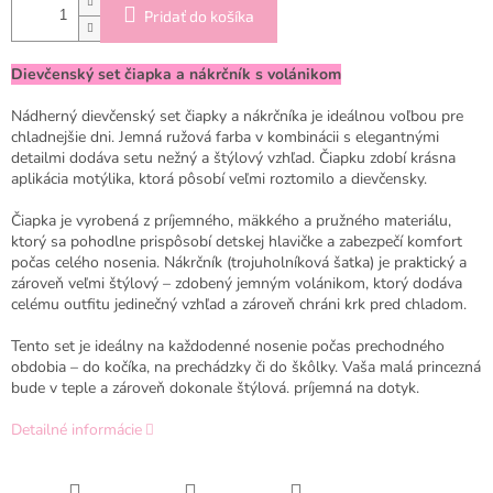
Pridať do košíka
Dievčenský set čiapka a nákrčník s volánikom
Nádherný dievčenský set čiapky a nákrčníka je ideálnou voľbou pre
chladnejšie dni. Jemná ružová farba v kombinácii s elegantnými
detailmi dodáva setu nežný a štýlový vzhľad. Čiapku zdobí krásna
aplikácia motýlika, ktorá pôsobí veľmi roztomilo a dievčensky.
Čiapka je vyrobená z príjemného, mäkkého a pružného materiálu,
ktorý sa pohodlne prispôsobí detskej hlavičke a zabezpečí komfort
počas celého nosenia. Nákrčník (trojuholníková šatka) je praktický a
zároveň veľmi štýlový – zdobený jemným volánikom, ktorý dodáva
celému outfitu jedinečný vzhľad a zároveň chráni krk pred chladom.
Tento set je ideálny na každodenné nosenie počas prechodného
obdobia – do kočíka, na prechádzky či do škôlky. Vaša malá princezná
bude v teple a zároveň dokonale štýlová.
príjemná na dotyk.
Detailné informácie