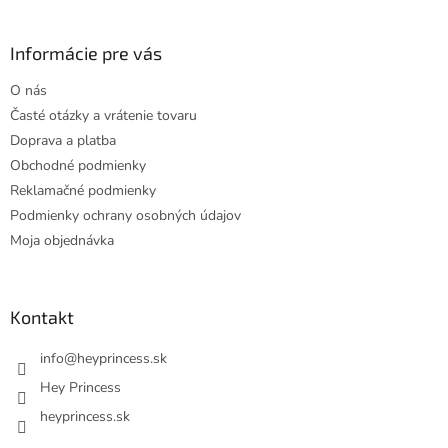
á
p
ä
Informácie pre vás
t
O nás
i
Časté otázky a vrátenie tovaru
e
Doprava a platba
Obchodné podmienky
Reklamačné podmienky
Podmienky ochrany osobných údajov
Moja objednávka
Kontakt
info
@
heyprincess.sk
Hey Princess
heyprincess.sk