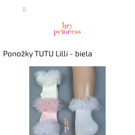
Prejsť
NÁKUP
na
obsah
KOŠÍK
Ponožky TUTU Lilli - biela