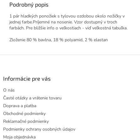
Podrobný popis
1 pár hladkých ponožiek s tylovou ozdobou okolo nožičky v
jednej farbe.Príjemné na nosenie. Vzor dostupný v troch
farbách. Pre bližšie info o veľkostiach - viď veľkostná tabuľka.
Zloženie 80 % bavlna, 18 % polyamid, 2 % elastan
Z
á
p
ä
Informácie pre vás
t
O nás
i
Časté otázky a vrátenie tovaru
e
Doprava a platba
Obchodné podmienky
Reklamačné podmienky
Podmienky ochrany osobných údajov
Moja objednávka