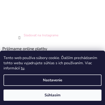
Sledovať na Instagrame
Prijímame online platby
Tento web používa súbory cookie. Ďalším prechádzaním
tohto webu vyjadrujete súhlas s ich používaním. Viac
informácií
tu
.
Nastavenie
Vytvoril Shoptet
Súhlasím
Copyright 2026
Hey Princess
. Všetky práva vyhradené.
Doprava zdarma pri nákupe nad 70 EUR - pre SR