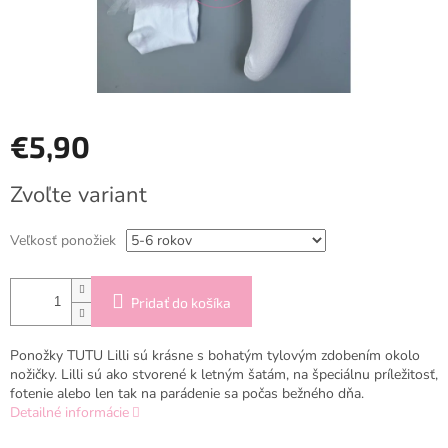
€5,90
Jednotková
Zvoľte variant
cena:
Veľkosť ponožiek
Pridať do košíka
Ponožky TUTU Lilli sú krásne s bohatým tylovým zdobením okolo
nožičky. Lilli sú ako stvorené k letným šatám, na špeciálnu príležitosť,
fotenie alebo len tak na parádenie sa počas bežného dňa.
Detailné informácie