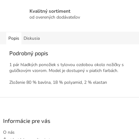
Kvalitný sortiment
od overených dodávateľov
Popis
Diskusia
Podrobný popis
1 pár hladkých ponožiek s tylovou ozdobou okolo nožičky s
guličkovým vzorom. Model je dostupný v piatich farbách.
Zloženie 80 % bavlna, 18 % polyamid, 2 % elastan
Z
á
p
ä
Informácie pre vás
t
O nás
i