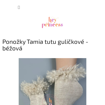
Prejsť
NÁKUP
na
obsah
KOŠÍK
Ponožky Tamia tutu guličkové -
béžová