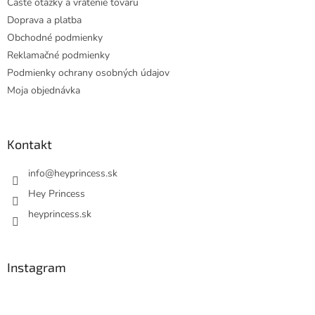
Časté otázky a vrátenie tovaru
e
Doprava a platba
Obchodné podmienky
Reklamačné podmienky
Podmienky ochrany osobných údajov
Moja objednávka
Kontakt
info
@
heyprincess.sk
Hey Princess
heyprincess.sk
Instagram