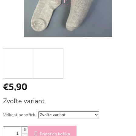
€5,90
Jednotková
Zvoľte variant
cena:
Veľkosť ponožiek
Pridať do košíka