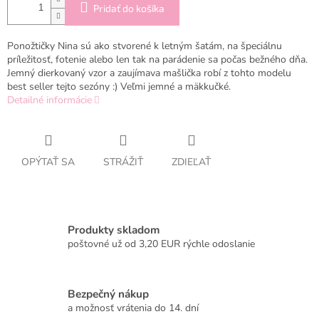
Pridať do košíka
Ponožtičky Nina sú ako stvorené k letným šatám, na špeciálnu
príležitosť, fotenie alebo len tak na parádenie sa počas bežného dňa.
Jemný dierkovaný vzor a zaujímava mašlička robí z tohto modelu
best seller tejto sezóny :) Veľmi jemné a mäkkučké.
Detailné informácie
OPÝTAŤ SA
STRÁŽIŤ
ZDIEĽAŤ
Produkty skladom
poštovné už od 3,20 EUR rýchle odoslanie
Bezpečný nákup
a možnosť vrátenia do 14. dní