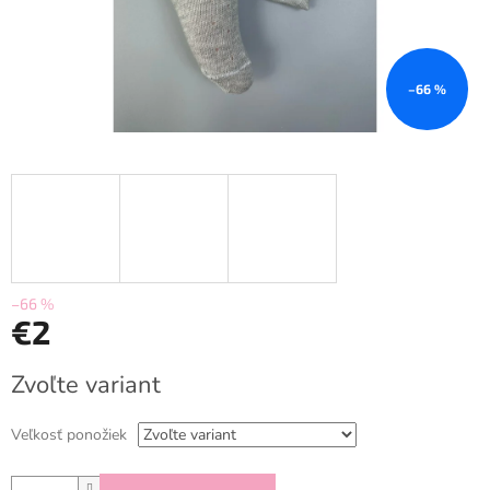
–66 %
–66 %
€2
Jednotková
Zvoľte variant
cena:
Veľkosť ponožiek