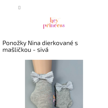
Prejsť
NÁKUP
na
obsah
KOŠÍK
Ponožky Nina dierkované s
mašličkou - sivá