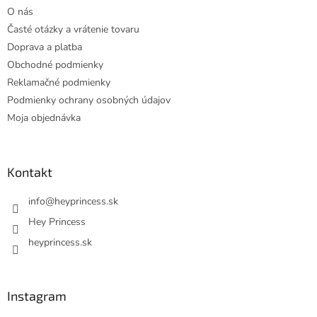
t
O nás
i
Časté otázky a vrátenie tovaru
e
Doprava a platba
Obchodné podmienky
Reklamačné podmienky
Podmienky ochrany osobných údajov
Moja objednávka
Kontakt
info
@
heyprincess.sk
Hey Princess
heyprincess.sk
Instagram