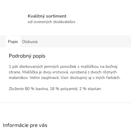
Kvalitný sortiment
od overených dodávateľov
Popis
Diskusia
Podrobný popis
1 pár dierkovaných jemných ponožiek s mašličkou na bočnej
strane. Mašlička je dvoj-vrstvová, vyrobená z dvoch rôznych
materiálov. Veľmi zaujímavá. Vzor dostupný aj v iných farbách.
Zloženie 80 % bavlna, 18 % polyamid, 2 % elastan
Z
á
p
ä
Informácie pre vás