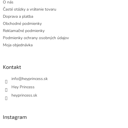
O nás
i
Časté otázky a vrátenie tovaru
e
Doprava a platba
Obchodné podmienky
Reklamačné podmienky
Podmienky ochrany osobných údajov
Moja objednávka
Kontakt
info
@
heyprincess.sk
Hey Princess
heyprincess.sk
Instagram