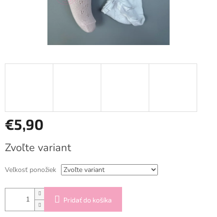
€5,90
Jednotková
Zvoľte variant
cena:
Veľkosť ponožiek
Pridať do košíka