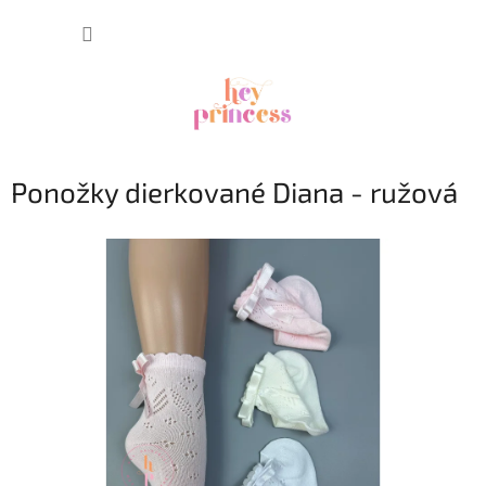
Prejsť
NÁKUP
na
obsah
KOŠÍK
Ponožky dierkované Diana - ružová