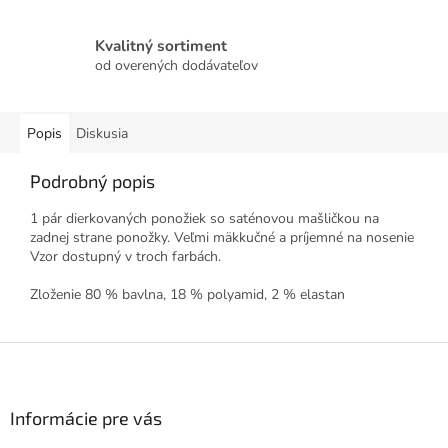
Kvalitný sortiment
od overených dodávateľov
Popis
Diskusia
Podrobný popis
1 pár dierkovaných ponožiek so saténovou mašličkou na
zadnej strane ponožky. Veľmi mäkkučné a príjemné na nosenie
Vzor dostupný v troch farbách.
Zloženie 80 % bavlna, 18 % polyamid, 2 % elastan
Z
á
p
ä
Informácie pre vás
t