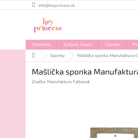
Prejsť
info@heyprincess.sk
na
obsah
Oblečenie
Turbany, čiapky
Čelenky
Po
Domov
Sponky
Mašlička sponka Manufaktura f
Mašlička sponka Manufaktur
Značka:
Manufaktura Falbanek