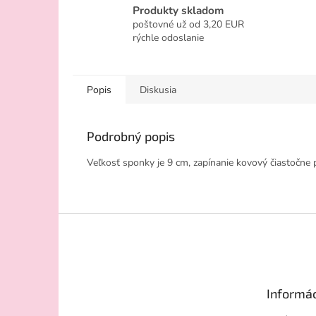
Produkty skladom
poštovné už od 3,20 EUR
rýchle odoslanie
Popis
Diskusia
Podrobný popis
Veľkosť sponky je 9 cm, zapínanie kovový čiastočn
Z
á
p
ä
t
Informác
i
e