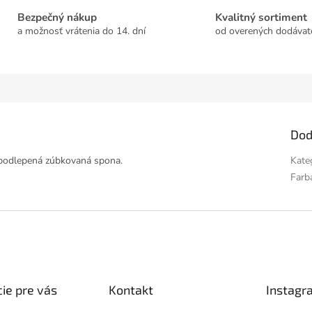
Bezpečný nákup
Kvalitný sortiment
a možnosť vrátenia do 14. dní
od overených dodávat
Dod
e podlepená zúbkovaná spona.
Kate
Farb
ie pre vás
Kontakt
Instagr