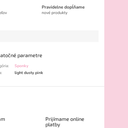
Pravidelne dopĺňame
eľov
nové produkty
atočné parametre
gória
:
Sponky
a
:
light dusty pink
am
Prijímame online
platby