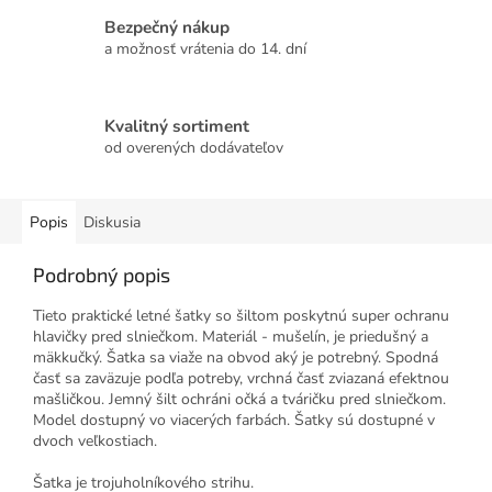
Bezpečný nákup
a možnosť vrátenia do 14. dní
Kvalitný sortiment
od overených dodávateľov
Popis
Diskusia
Podrobný popis
Tieto praktické letné šatky so šiltom poskytnú super ochranu
hlavičky pred slniečkom. Materiál - mušelín, je priedušný a
mäkkučký. Šatka sa viaže na obvod aký je potrebný. Spodná
časť sa zaväzuje podľa potreby, vrchná časť zviazaná efektnou
mašličkou. Jemný šilt ochráni očká a tváričku pred slniečkom.
Model dostupný vo viacerých farbách. Šatky sú dostupné v
dvoch veľkostiach.
Šatka je trojuholníkového strihu.