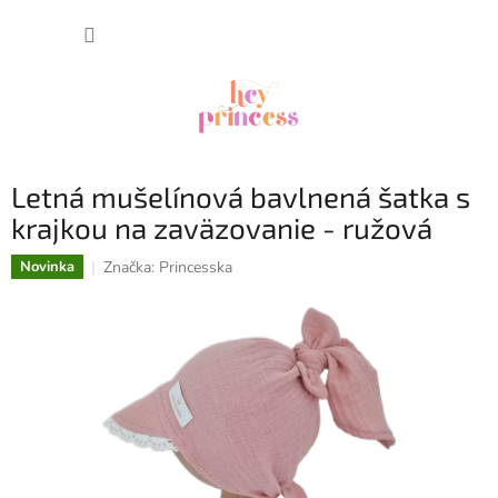
Prejsť
NÁKUP
na
obsah
KOŠÍK
Letná mušelínová bavlnená šatka s
krajkou na zaväzovanie - ružová
Značka:
Princesska
Novinka