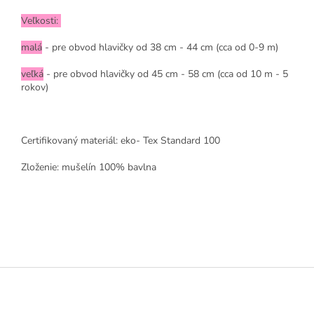
Veľkosti:
malá
- pre obvod hlavičky od 38 cm - 44 cm (cca od 0-9 m)
veľká
- pre obvod hlavičky od 45 cm - 58 cm (cca od 10 m - 5
rokov)
Certifikovaný materiál: eko- Tex Standard 100
Zloženie: mušelín 100% bavlna
Z
á
p