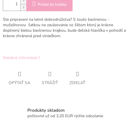
Pridať do košíka
Ste pripravení na letné dobrodrúžstva? S touto bavlnenou -
mušelínovou šatkou na zaväzovanie so šiltom ktorý je krásne
doplnený bielou bavlnenou krajkou, bude detská hlavička v pohodlí a
krásne chránená pred slniečkom.
Detailné informácie
OPÝTAŤ SA
STRÁŽIŤ
ZDIEĽAŤ
Produkty skladom
poštovné už od 3,20 EUR rýchle odoslanie