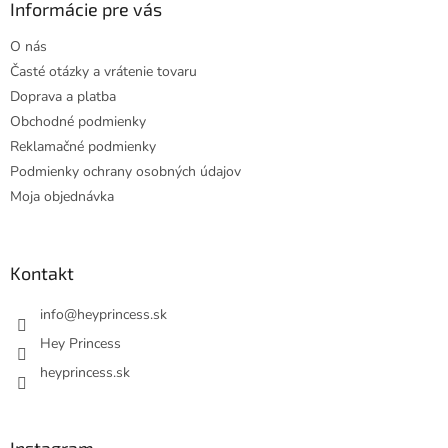
ä
Informácie pre vás
t
O nás
i
Časté otázky a vrátenie tovaru
e
Doprava a platba
Obchodné podmienky
Reklamačné podmienky
Podmienky ochrany osobných údajov
Moja objednávka
Kontakt
info
@
heyprincess.sk
Hey Princess
heyprincess.sk