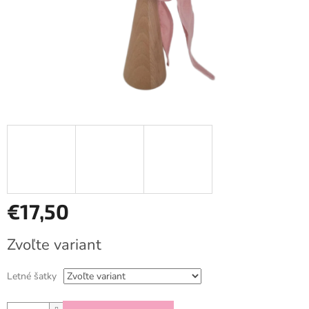
€17,50
Jednotková
Zvoľte variant
cena:
Letné šatky