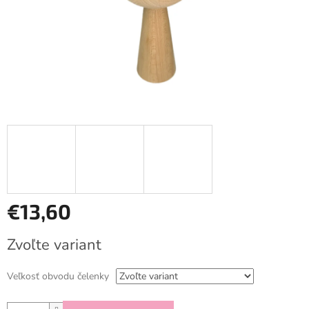
€13,60
Jednotková
Zvoľte variant
cena:
Veľkosť obvodu čelenky