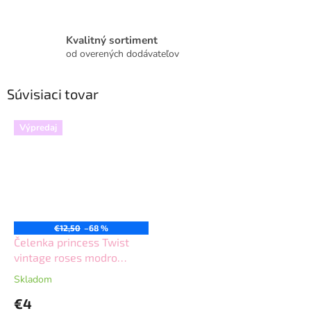
Kvalitný sortiment
od overených dodávateľov
Súvisiaci tovar
Výpredaj
€12,50
–68 %
Čelenka princess Twist
vintage roses modro
zelená
Skladom
€4