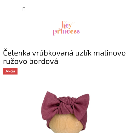
Prejsť
NÁKUP
na
obsah
KOŠÍK
Čelenka vrúbkovaná uzlík malinovo
ružovo bordová
Akcia