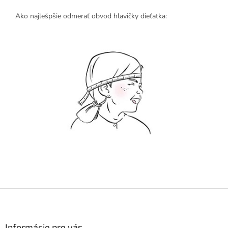
Ako najlešpšie odmerať obvod hlavičky dieťatka:
Z
á
p
ä
Informácie pre vás