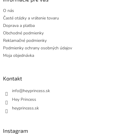
t
O nás
i
Časté otázky a vrátenie tovaru
e
Doprava a platba
Obchodné podmienky
Reklamačné podmienky
Podmienky ochrany osobných údajov
Moja objednávka
Kontakt
info
@
heyprincess.sk
Hey Princess
heyprincess.sk
Instagram