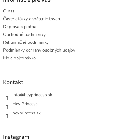
t
O nás
i
Časté otázky a vrátenie tovaru
e
Doprava a platba
Obchodné podmienky
Reklamačné podmienky
Podmienky ochrany osobných údajov
Moja objednávka
Kontakt
info
@
heyprincess.sk
Hey Princess
heyprincess.sk
Instagram