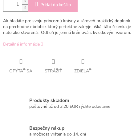
Pridať do košíka
Ak hľadáte pre svoju princeznú krásny a zároveň praktický doplnok
na prechodné obdobie, ktorý perfektne zakryje ušká, táto čelenka je
nato ako stvorená. Odtieň je jemná krémová s kvietkovým vzorom.
Detailné informácie
OPÝTAŤ SA
STRÁŽIŤ
ZDIEĽAŤ
Produkty skladom
poštovné už od 3,20 EUR rýchle odoslanie
Bezpečný nákup
a možnosť vrátenia do 14. dní