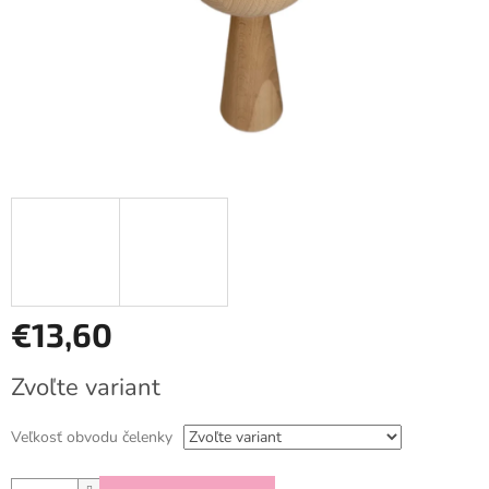
€13,60
Jednotková
Zvoľte variant
cena:
Veľkosť obvodu čelenky