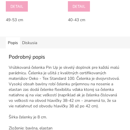
DETAIL
DETAIL
49-53 cm
40-43 cm
Popis
Diskusia
Podrobný popis
Vrúbkovaná čelenka Pin Up je skvelý doplnok pre každú malú
parádnicu. Čelenka je ušitá z kvalitných certifikovaných
materiálov Oeko - Tex Standard 100. Čelenka je dvojvrstvová.
Vysoký obsah bavlny robí čelenku príjemnou na nosenie a
elastan zas dodá čelenke flexibilitu vďaka ktorej sa čelenka
natiahne aj na viac veľkostí (napríklad ak je čelenka číslovaná
vo veľkosti na obvod hlavičky 38-42 cm - znamená to, že sa
vie natiahnuť od obvodu hlavičky 38 až po 42 cm).
Šírka čelenky je 8 cm.
Zloženie: bavlna, elastan