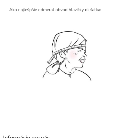
Ako najlešpšie odmerať obvod hlavičky dieťatka:
Z
á
p
ä
Informácie pre vás