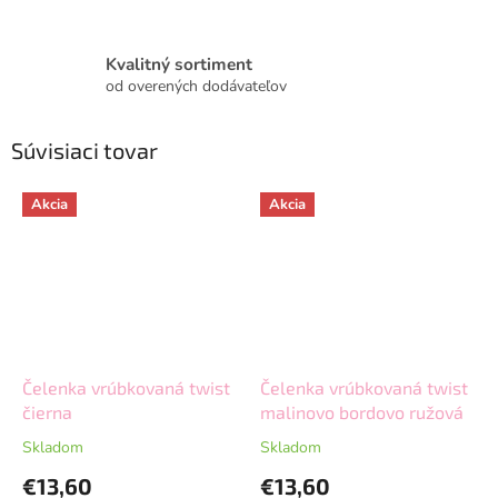
Kvalitný sortiment
od overených dodávateľov
Súvisiaci tovar
Akcia
Akcia
Čelenka vrúbkovaná twist
Čelenka vrúbkovaná twist
čierna
malinovo bordovo ružová
Skladom
Skladom
€13,60
€13,60