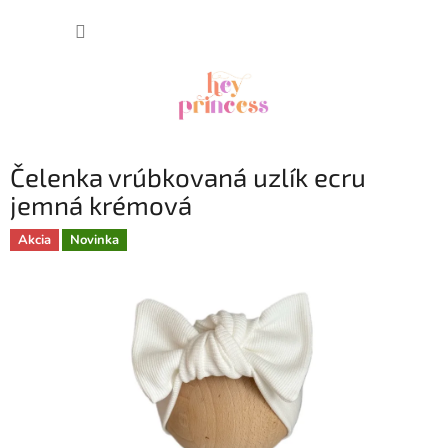
Prejsť
NÁKUP
na
obsah
KOŠÍK
Čelenka vrúbkovaná uzlík ecru
jemná krémová
Akcia
Novinka