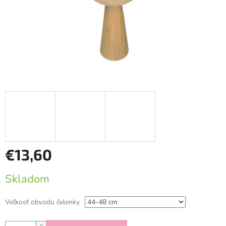
€13,60
Jednotková
Skladom
cena:
Veľkosť obvodu čelenky