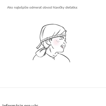
Ako najlešpšie odmerať obvod hlavičky dieťatka:
Z
á
p
ä
Informácie pre vás