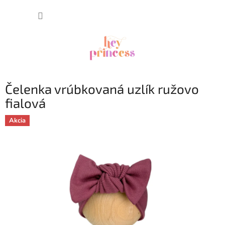
Prejsť
NÁKUP
na
obsah
KOŠÍK
Čelenka vrúbkovaná uzlík ružovo
fialová
Akcia