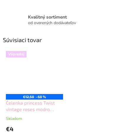
Kvalitný sortiment
od overených dodávateľov
Súvisiaci tovar
Výpredaj
€12,50
–68 %
Čelenka princess Twist
vintage roses modro
zelená
Skladom
€4