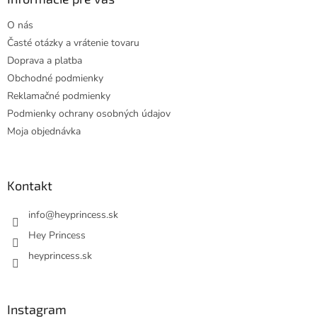
t
O nás
i
Časté otázky a vrátenie tovaru
e
Doprava a platba
Obchodné podmienky
Reklamačné podmienky
Podmienky ochrany osobných údajov
Moja objednávka
Kontakt
info
@
heyprincess.sk
Hey Princess
heyprincess.sk
Instagram