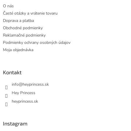
t
O nás
i
Časté otázky a vrátenie tovaru
e
Doprava a platba
Obchodné podmienky
Reklamačné podmienky
Podmienky ochrany osobných údajov
Moja objednávka
Kontakt
info
@
heyprincess.sk
Hey Princess
heyprincess.sk
Instagram