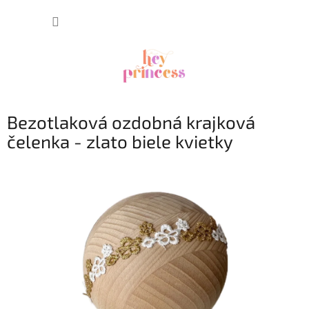
Prejsť
NÁKUP
na
obsah
KOŠÍK
Bezotlaková ozdobná krajková
čelenka - zlato biele kvietky