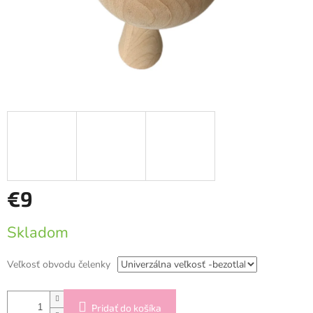
€9
Jednotková
Skladom
cena:
Veľkosť obvodu čelenky
Pridať do košíka