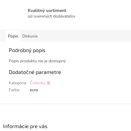
Kvalitný sortiment
od overených dodávateľov
Popis
Diskusia
Podrobný popis
Popis produktu nie je dostupný
Dodatočné parametre
Kategória
:
Čelenky 🎀
Farba
:
ecru
Z
á
p
ä
Informácie pre vás