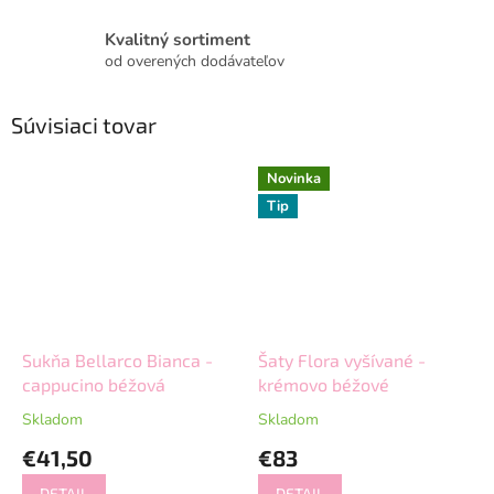
Kvalitný sortiment
od overených dodávateľov
Súvisiaci tovar
Novinka
Tip
Sukňa Bellarco Bianca -
Šaty Flora vyšívané -
cappucino béžová
krémovo béžové
Skladom
Skladom
€41,50
€83
DETAIL
DETAIL