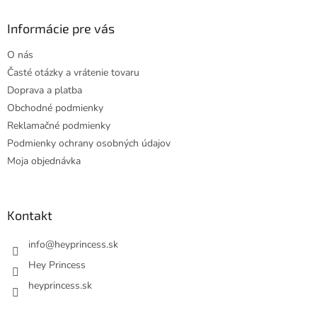
p
ä
Informácie pre vás
t
O nás
i
Časté otázky a vrátenie tovaru
e
Doprava a platba
Obchodné podmienky
Reklamačné podmienky
Podmienky ochrany osobných údajov
Moja objednávka
Kontakt
info
@
heyprincess.sk
Hey Princess
heyprincess.sk