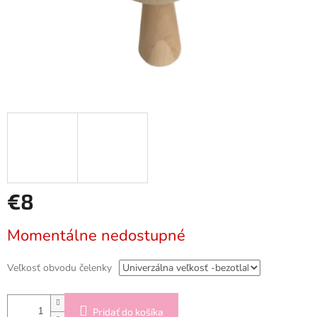
€8
Jednotková
Momentálne nedostupné
cena:
Veľkosť obvodu čelenky
Pridať do košíka