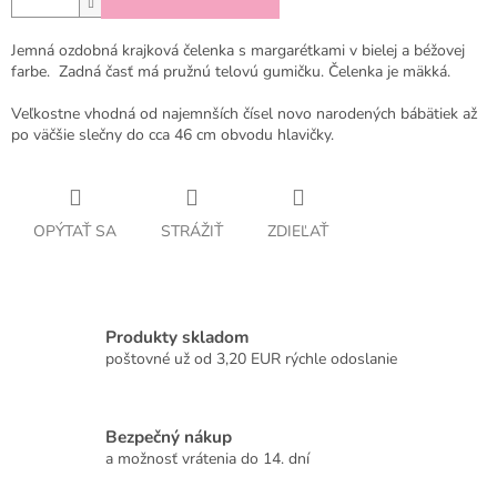
Jemná ozdobná krajková čelenka s margarétkami v bielej a béžovej
farbe. Zadná časť má pružnú telovú gumičku. Čelenka je mäkká.
Veľkostne vhodná od najemnších čísel novo narodených bábätiek až
po väčšie slečny do cca 46 cm obvodu hlavičky.
OPÝTAŤ SA
STRÁŽIŤ
ZDIEĽAŤ
Produkty skladom
poštovné už od 3,20 EUR rýchle odoslanie
Bezpečný nákup
a možnosť vrátenia do 14. dní