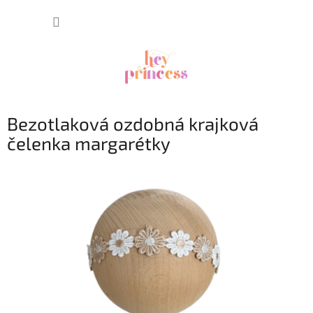
Prejsť
NÁKUP
na
obsah
KOŠÍK
Bezotlaková ozdobná krajková
čelenka margarétky