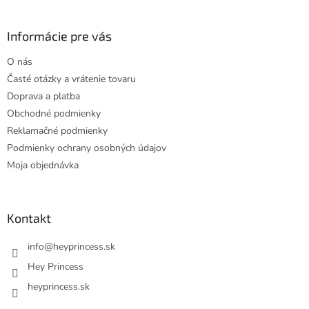
á
p
ä
Informácie pre vás
t
O nás
i
Časté otázky a vrátenie tovaru
e
Doprava a platba
Obchodné podmienky
Reklamačné podmienky
Podmienky ochrany osobných údajov
Moja objednávka
Kontakt
info
@
heyprincess.sk
Hey Princess
heyprincess.sk