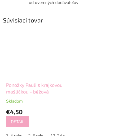
od overených dodávateľov
Súvisiaci tovar
Ponožky Pauli s krajkovou
mašličkou - béžová
Skladom
€4,50
DETAIL
3-4 roky
2-3 roky
12-24 mesiacov