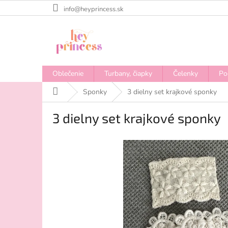
Prejsť
info@heyprincess.sk
na
obsah
Oblečenie
Turbany, čiapky
Čelenky
Po
Domov
Sponky
3 dielny set krajkové sponky
3 dielny set krajkové sponky