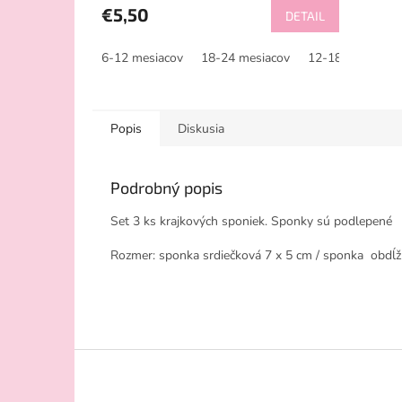
€5,50
DETAIL
6-12 mesiacov
18-24 mesiacov
12-18 mesiacov
Popis
Diskusia
Podrobný popis
Set 3 ks krajkových sponiek. Sponky sú podlepené
Rozmer: sponka srdiečková 7 x 5 cm / sponka obdĺ
Z
á
p