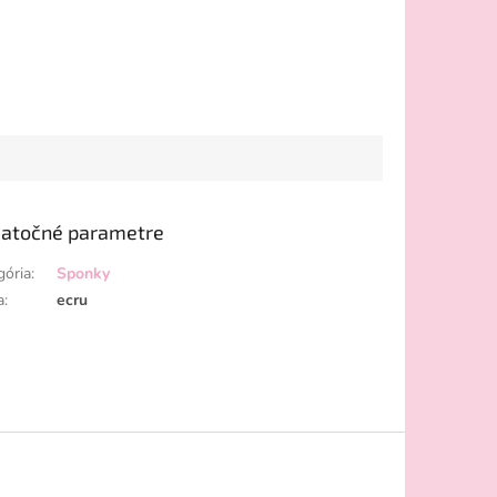
atočné parametre
gória
:
Sponky
a
:
ecru