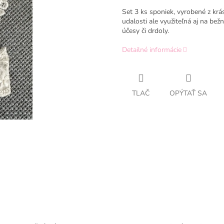
Set 3 ks sponiek, vyrobené z kr
udalosti ale využiteľná aj na be
účesy či drdoly.
Detailné informácie
TLAČ
OPÝTAŤ SA