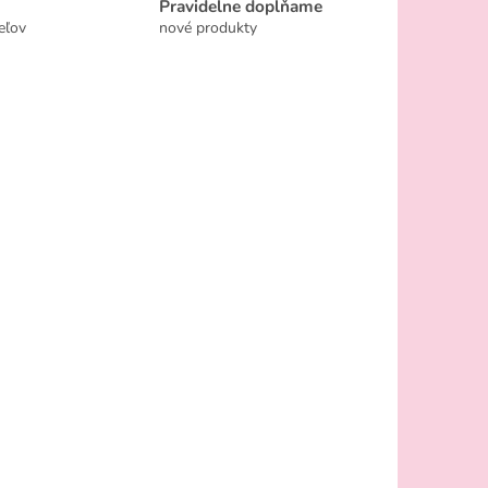
Pravidelne dopĺňame
eľov
nové produkty