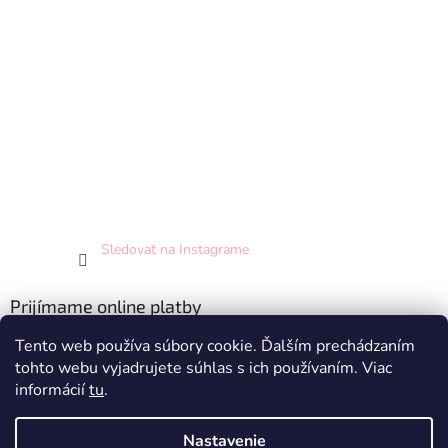
Sledovať na Instagrame
Prijímame online platby
Tento web používa súbory cookie. Ďalším prechádzaním
tohto webu vyjadrujete súhlas s ich používaním. Viac
informácií
tu
.
Nastavenie
Vytvoril Shoptet