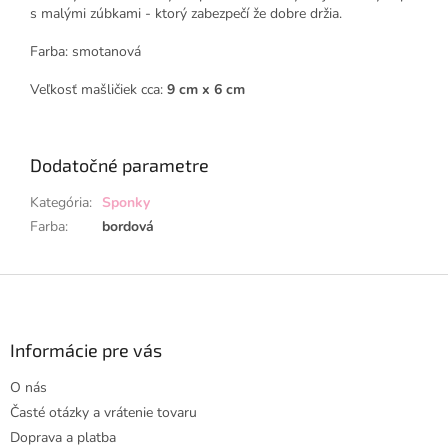
s malými zúbkami - ktorý zabezpečí že dobre držia.
Farba: smotanová
Veľkosť mašličiek cca:
9 cm x 6 cm
Dodatočné parametre
Kategória
:
Sponky
Farba
:
bordová
Z
á
p
ä
Informácie pre vás
t
O nás
i
Časté otázky a vrátenie tovaru
e
Doprava a platba