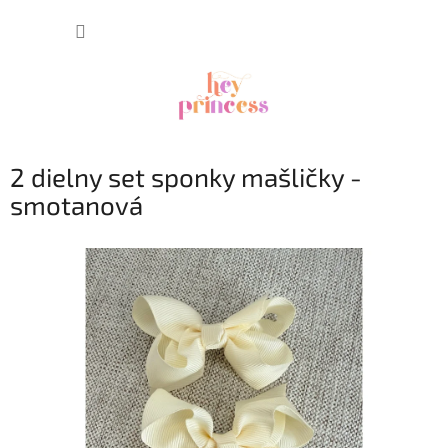
Prejsť
NÁKUP
na
obsah
KOŠÍK
2 dielny set sponky mašličky -
smotanová