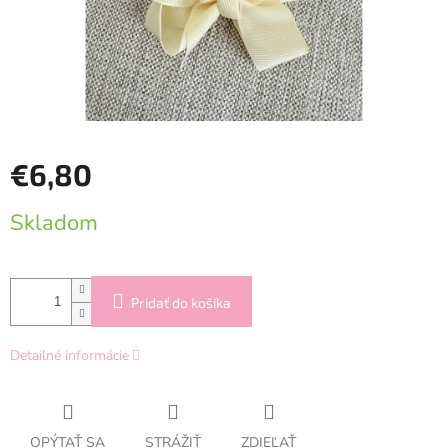
€6,80
Jednotková
Skladom
cena:
Pridať do košíka
Detailné informácie
OPÝTAŤ SA
STRÁŽIŤ
ZDIEĽAŤ