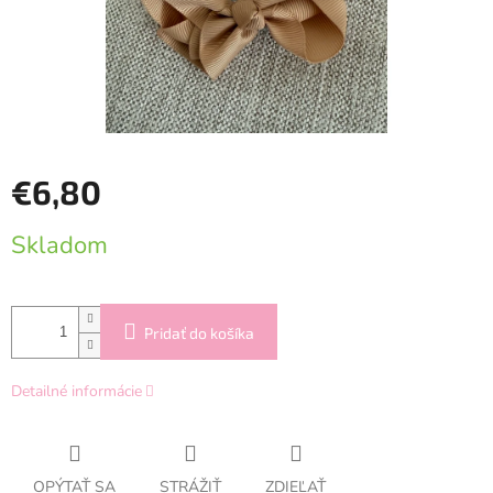
€6,80
Jednotková
Skladom
cena:
Pridať do košíka
Detailné informácie
OPÝTAŤ SA
STRÁŽIŤ
ZDIEĽAŤ