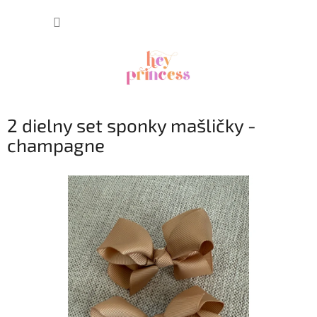
Prejsť
NÁKUP
na
obsah
KOŠÍK
2 dielny set sponky mašličky -
champagne