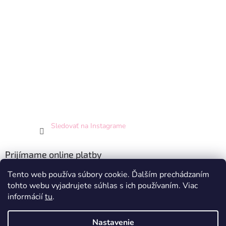
Sledovať na Instagrame
Prijímame online platby
Tento web používa súbory cookie. Ďalším prechádzaním
tohto webu vyjadrujete súhlas s ich používaním. Viac
informácií
tu
.
Nastavenie
Vytvoril Shoptet