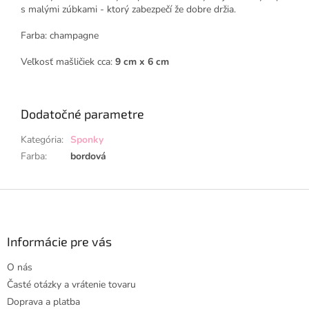
s malými zúbkami - ktorý zabezpečí že dobre držia.
Farba: champagne
Veľkosť mašličiek cca:
9 cm x 6 cm
Dodatočné parametre
Kategória
:
Sponky
Farba
:
bordová
Z
á
p
ä
Informácie pre vás
t
O nás
i
Časté otázky a vrátenie tovaru
e
Doprava a platba